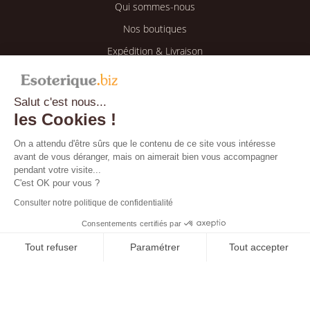
Qui sommes-nous
Nos boutiques
Expédition & Livraison
Retour & Remboursement
Salut c'est nous...
Espace client
les Cookies !
Mon compte
On a attendu d'être sûrs que le contenu de ce site vous intéresse
avant de vous déranger, mais on aimerait bien vous accompagner
Mes informations
pendant votre visite...
Mes commandes
C'est OK pour vous ?
Consulter notre politique de confidentialité
Blog
Consentements certifiés par
Tout refuser
Paramétrer
Tout accepter
Bientôt disponible !
Axeptio consent
Plateforme de Gestion du Consentement : Personnalisez vos O
Notre plateforme vous permet d'adapter et de gérer vos paramètr