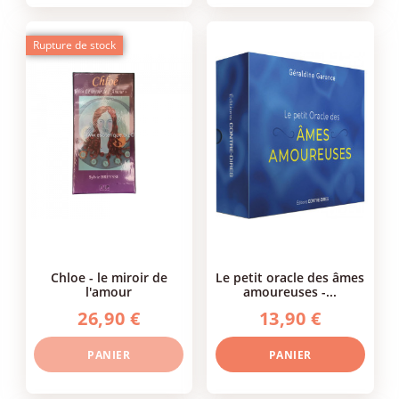
Rupture de stock
chloe - le miroir de
le petit oracle des âmes
l'amour
amoureuses -...
26,90 €
13,90 €
PANIER
PANIER