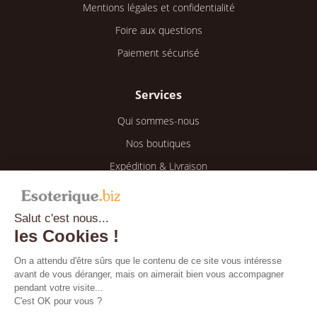
Mentions légales et confidentialité
Foire aux questions
Paiement sécurisé
Services
Qui sommes-nous
Nos boutiques
Expédition & Livraison
Retour & Remboursement
Salut c'est nous...
Espace client
les Cookies !
Mon compte
On a attendu d'être sûrs que le contenu de ce site vous intéresse
avant de vous déranger, mais on aimerait bien vous accompagner
Mes informations
pendant votre visite...
Mes commandes
C'est OK pour vous ?