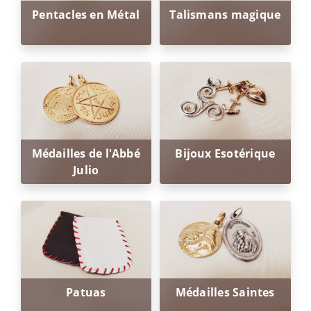
Pentacles en Métal
Talismans magique
Médailles de l'Abbé
Bijoux Esotérique
Julio
Patuas
Médailles Saintes