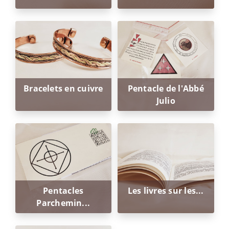
Bracelets en cuivre
Pentacle de l'Abbé
Julio
Pentacles
Les livres sur les...
Parchemin...