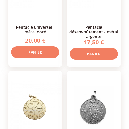
pentacle universel -
pentacle
métal doré
désenvoûtement - métal
argenté
20,00 €
17,50 €
PANIER
PANIER