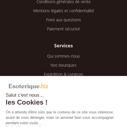
Conditions générales de vente
Mentions légales et confidentialité
Foire aux questions
Paiement sécurisé
Services
Qui sommes-nous
Nos boutiques
Expédition & Livraison
Retour & Remboursement
Salut c'est nous...
Espace client
les Cookies !
Mon compte
On a attendu d'être sûrs que le contenu de ce site vous intéresse
avant de vous déranger, mais on aimerait bien vous accompagner
Mes informations
pendant votre visite...