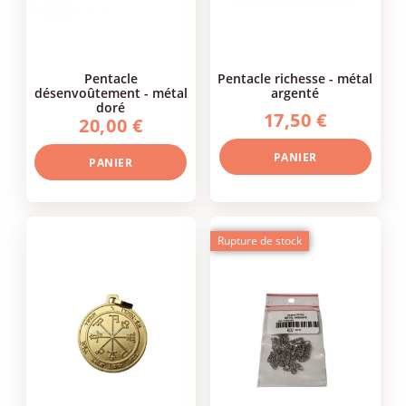
pentacle
pentacle richesse - métal
désenvoûtement - métal
argenté
doré
17,50 €
20,00 €
PANIER
PANIER
Rupture de stock