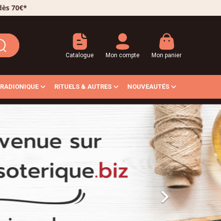
 dès 70€*
Catalogue
Mon compte
Mon panier
RADIONIQUE
RITUELS & AUTRES
NOUVEAUTÉS
