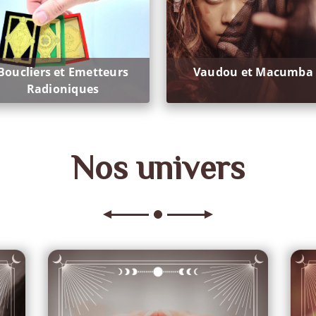
Boucliers et Emetteurs
Vaudou et Macumba
Radioniques
Nos univers