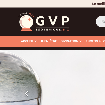
Le meill
ACCUEIL
BIEN ÊTRE
DIVINATION
ENCENS & L
