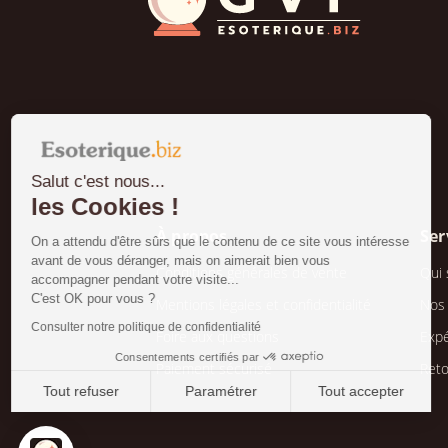
Salut c'est nous...
les Cookies !
À propos
Ser
On a attendu d'être sûrs que le contenu de ce site vous intéresse
avant de vous déranger, mais on aimerait bien vous
Conditions générales de vente
Qui
accompagner pendant votre visite...
C'est OK pour vous ?
Mentions légales et confidentialité
Nos
Consulter notre politique de confidentialité
Foire aux questions
Expé
Consentements certifiés par
Paiement sécurisé
Ret
Tout refuser
Paramétrer
Tout accepter
Axeptio consent
Plateforme de Gestion du Consentement : Personnalisez vo
Notre plateforme vous permet d'adapter et de gérer vos param