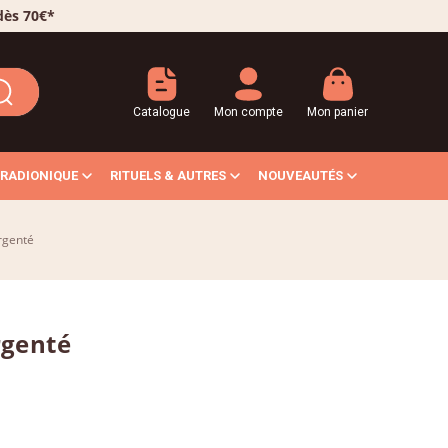
 dès 70€*
Catalogue
Mon compte
Mon panier
RADIONIQUE
RITUELS & AUTRES
NOUVEAUTÉS
rgenté
rgenté