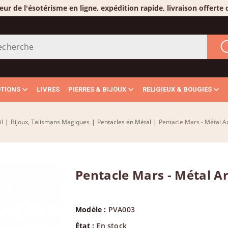
eur de l'ésotérisme en ligne, expédition rapide, livraison offerte
OTIONS
LIVRES
PIERRES & BIJOUX
RELIGIEUX & BOUGIES
il
|
Bijoux, Talismans Magiques
|
Pentacles en Métal
|
Pentacle Mars - Métal A
Pentacle Mars - Métal A
Modèle :
PVA003
État :
En stock