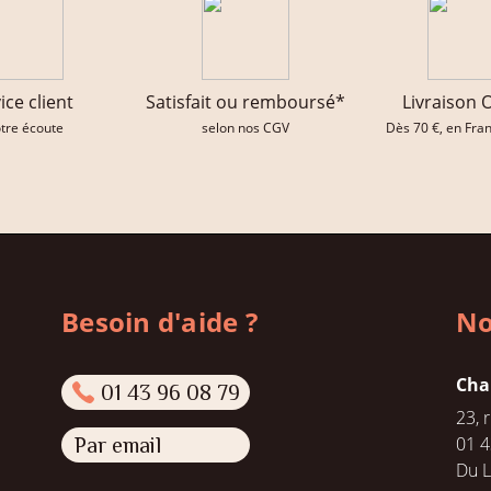
ice client
Satisfait ou remboursé*
Livraison 
otre écoute
selon nos CGV
Dès 70 €, en Fra
Besoin d'aide ?
No
Cha
01 43 96 08 79
23, 
01 4
Par email
Du L