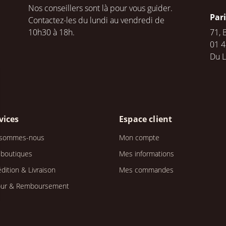
Nos conseillers sont là pour vous guider.
Par
Contactez-les du lundi au vendredi de
10h30 à 18h.
71, 
01 4
Du 
vices
Espace client
 sommes-nous
Mon compte
 boutiques
Mes informations
dition & Livraison
Mes commandes
our & Remboursement
s Options
ètres de confidentialité, en garantissant la conformité avec le