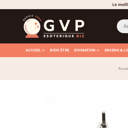
Le meill
ACCUEIL
BIEN ÊTRE
DIVINATION
ENCENS & L
Accue