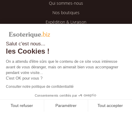
Qui sommes-nous
Nos boutiques
Expédition & Livraison
Retour & Remboursement
Salut c'est nous...
Espace client
les Cookies !
Mon compte
On a attendu d'être sûrs que le contenu de ce site vous intéresse
avant de vous déranger, mais on aimerait bien vous accompagner
Mes informations
pendant votre visite...
Mes commandes
C'est OK pour vous ?
Consulter notre politique de confidentialité
Blog
Consentements certifiés par
Tout refuser
Paramétrer
Tout accepter
Bientôt disponible !
Axeptio consent
Plateforme de Gestion du Consentement : Personnalisez vos O
Notre plateforme vous permet d'adapter et de gérer vos paramètr