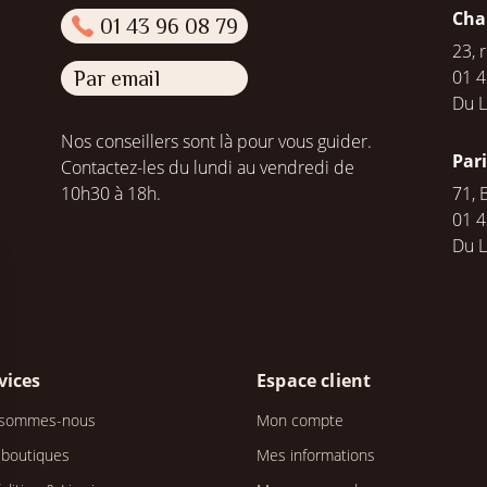
Cha
01 43 96 08 79
23, 
01 4
Par email
Du L
Nos conseillers sont là pour vous guider.
Par
Contactez-les du lundi au vendredi de
10h30 à 18h.
71, 
01 4
Du 
vices
Espace client
 sommes-nous
Mon compte
 boutiques
Mes informations