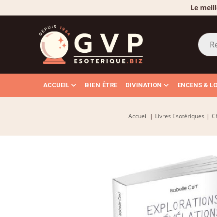
Le meill
ACCUEIL
BIEN ÊTRE
DIVINATION
ENCENS & L
Accueil
|
Livres Esotériques
|
Ch