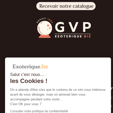
Recevoir notre catalogue
Salut c'est nous...
les Cookies !
À propos
Ser
On a attendu d'être sûrs que le contenu de ce site vous intéresse
avant de vous déranger, mais on aimerait bien vous
Conditions générales de vente
Qui
accompagner pendant votre visite...
C'est OK pour vous ?
Mentions légales et confidentialité
Nos
Consulter notre politique de confidentialité