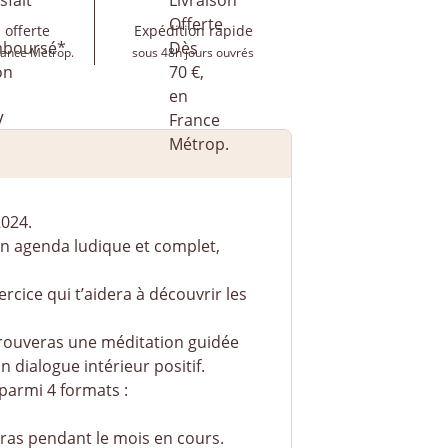
 offerte
Expédition rapide
rance Métrop.
sous 48h jours ouvrés
024.
un agenda ludique et complet,
cice qui t’aidera à découvrir les
 trouveras une méditation guidée
 dialogue intérieur positif.
parmi 4 formats :
leras pendant le mois en cours.