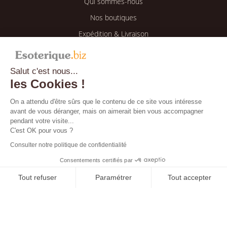
Qui sommes-nous
Nos boutiques
Expédition & Livraison
Retour & Remboursement
Salut c'est nous...
Espace client
les Cookies !
Mon compte
On a attendu d'être sûrs que le contenu de ce site vous intéresse
avant de vous déranger, mais on aimerait bien vous accompagner
Mes informations
pendant votre visite...
Mes commandes
C'est OK pour vous ?
Consulter notre politique de confidentialité
Blog
Consentements certifiés par
Tout refuser
Paramétrer
Tout accepter
Bientôt disponible !
Axeptio consent
Plateforme de Gestion du Consentement : Personnalisez vos O
Notre plateforme vous permet d'adapter et de gérer vos paramètr