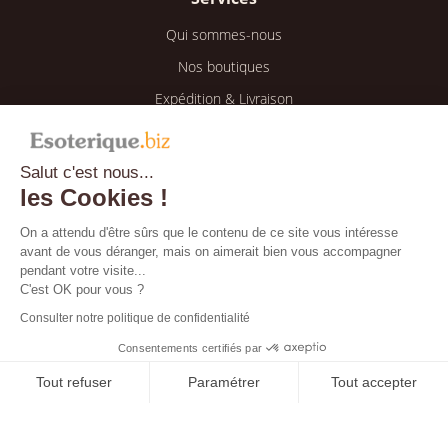
Qui sommes-nous
Nos boutiques
Expédition & Livraison
Retour & Remboursement
Salut c'est nous...
Espace client
les Cookies !
Mon compte
On a attendu d'être sûrs que le contenu de ce site vous intéresse
avant de vous déranger, mais on aimerait bien vous accompagner
Mes informations
pendant votre visite...
Mes commandes
C'est OK pour vous ?
Consulter notre politique de confidentialité
Blog
Consentements certifiés par
Tout refuser
Paramétrer
Tout accepter
Bientôt disponible !
Axeptio consent
Plateforme de Gestion du Consentement : Personnalisez vos O
Notre plateforme vous permet d'adapter et de gérer vos paramètr