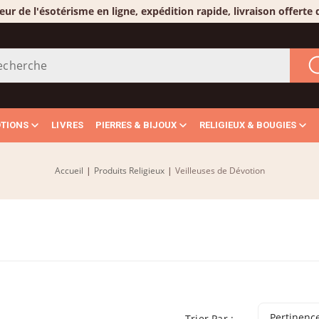
eur de l'ésotérisme en ligne, expédition rapide, livraison offerte
OTIONS
LIVRES
PIERRES & BIJOUX
RELIGIEUX & BOUGIES
Accueil
|
Produits Religieux
|
Veilleuses de Dévotion
Pertinenc
Trier Par :