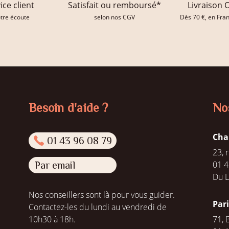
ice client
Satisfait ou remboursé*
Livraison 
otre écoute
selon nos CGV
Dès 70 €, en Fra
Besoin d'aide ?
No
Cha
01 43 96 08 79
23, 
01 4
Par email
Du L
Nos conseillers sont là pour vous guider.
Par
Contactez-les du lundi au vendredi de
10h30 à 18h.
71, 