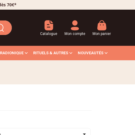
 dès 70€*
Catalogue
Mon compte
Mon panier
RADIONIQUE
RITUELS & AUTRES
NOUVEAUTÉS

e