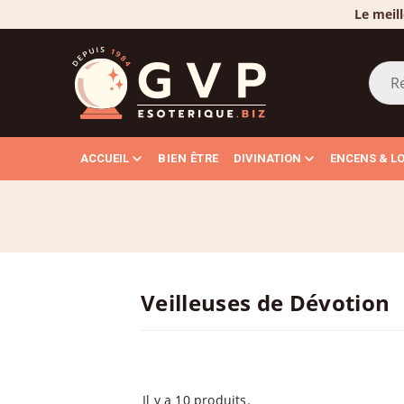
Le meill
ACCUEIL
BIEN ÊTRE
DIVINATION
ENCENS & L
Veilleuses de Dévotion
Il y a 10 produits.