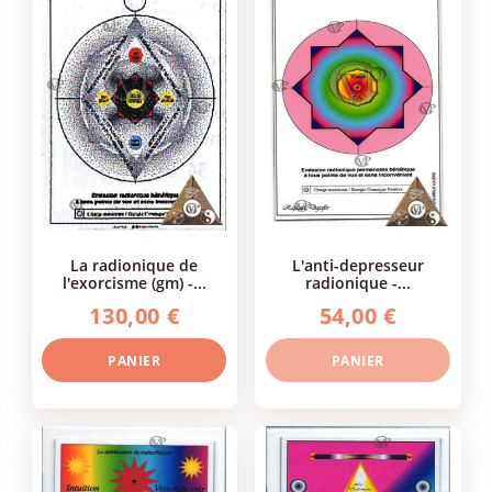
la radionique de
l'anti-depresseur
l'exorcisme (gm) -...
radionique -...
130,00 €
54,00 €
PANIER
PANIER