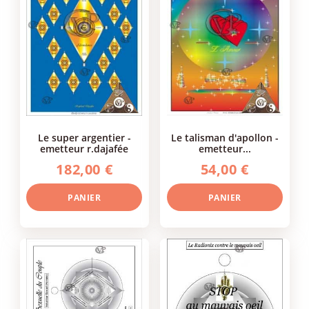
le super argentier -
le talisman d'apollon -
emetteur r.dajafée
emetteur...
182,00 €
54,00 €
PANIER
PANIER