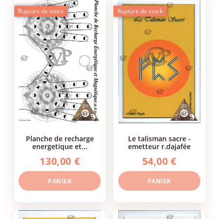
Rupture de stock
Rupture de stock
planche de recharge
le talisman sacre -
energetique et...
emetteur r.dajafée
130,00 €
54,00 €
PANIER
PANIER