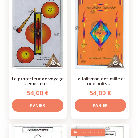
le protecteur de voyage
le talisman des mille et
- emetteur...
une nuits -...
54,00 €
54,00 €
PANIER
PANIER
Rupture de stock