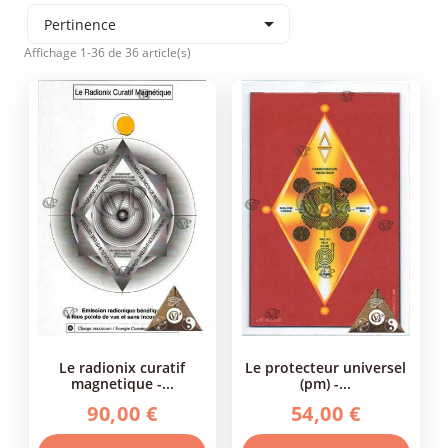

Pertinence
Affichage 1-36 de 36 article(s)
le radionix curatif
le protecteur universel
magnetique -...
(pm) -...
90,00 €
54,00 €