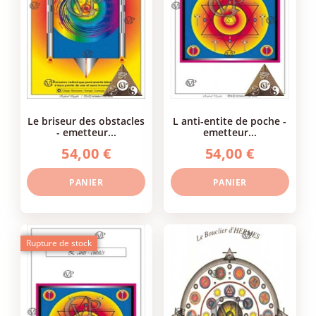
le briseur des obstacles
l anti-entite de poche -
- emetteur...
emetteur...
54,00 €
54,00 €
PANIER
PANIER
Rupture de stock