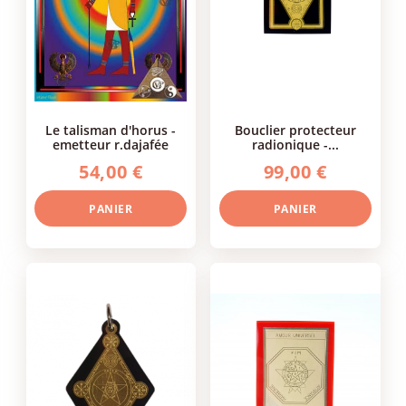
le talisman d'horus -
bouclier protecteur
emetteur r.dajafée
radionique -...
54,00 €
99,00 €
PANIER
PANIER