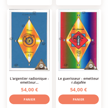
l'argentier radionique -
le guerisseur - emetteur
emetteur...
r.dajafée
54,00 €
54,00 €
PANIER
PANIER