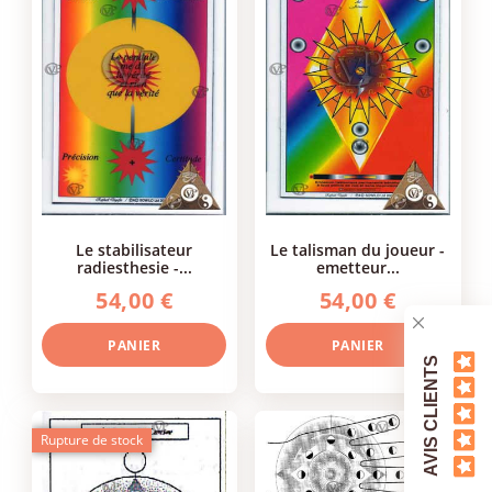
le stabilisateur
le talisman du joueur -
radiesthesie -...
emetteur...
54,00 €
54,00 €
PANIER
PANIER
AVIS CLIENTS
Rupture de stock