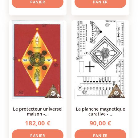
PANIER
PANIER
le protecteur universel
la planche magnetique
maison -...
curative -...
182,00 €
90,00 €
PANIER
PANIER