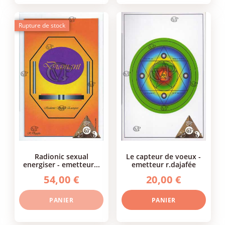
Rupture de stock
radionic sexual
le capteur de voeux -
energiser - emetteur...
emetteur r.dajafée
54,00 €
20,00 €
PANIER
PANIER