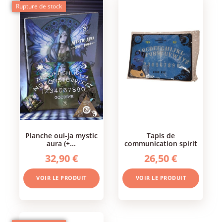
Rupture de stock
planche oui-ja mystic
tapis de
aura (+...
communication spirit
32,90 €
26,50 €
VOIR LE PRODUIT
VOIR LE PRODUIT