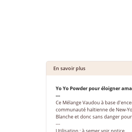
En savoir plus
Yo Yo Powder pour éloigner aman
---
Ce Mélange Vaudou à base d'encen
communauté haïtienne de New-York. I
Blanche et donc sans danger pour l
---
Utilisation : à semer voir notice