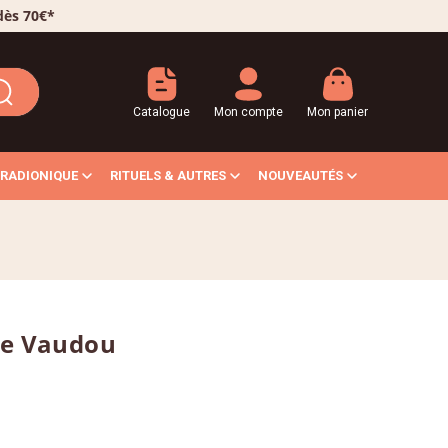
 dès 70€*
Catalogue
Mon compte
Mon panier
RADIONIQUE
RITUELS & AUTRES
NOUVEAUTÉS
ge Vaudou