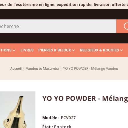
eur de l'ésotérisme en ligne, expédition rapide, livraison offerte
OTIONS
LIVRES
PIERRES & BIJOUX
RELIGIEUX & BOUGIES
Accueil
|
Vaudou et Macumba
|
YO YO POWDER - Mélange Vaudou
YO YO POWDER - Mélan
Modèle :
PCV027
État :
En stock