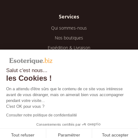
Services
Qui sommes-nous
Nos boutiques
Expédition & Livraison
Retour & Remboursement
Salut c'est nous...
Espace client
les Cookies !
Mon compte
On a attendu d'être sûrs que le contenu de ce site vous intéresse
avant de vous déranger, mais on aimerait bien vous accompagner
Mes informations
pendant votre visite...
Mes commandes
C'est OK pour vous ?
Consulter notre politique de confidentialité
Blog
Consentements certifiés par
Tout refuser
Paramétrer
Tout accepter
Bientôt disponible !