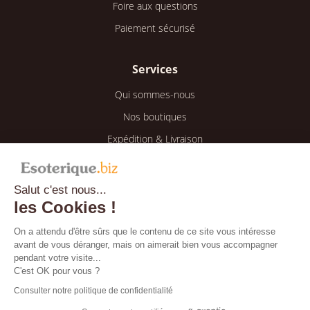
Foire aux questions
Paiement sécurisé
Services
Qui sommes-nous
Nos boutiques
Expédition & Livraison
Retour & Remboursement
Salut c'est nous...
Espace client
les Cookies !
Mon compte
On a attendu d'être sûrs que le contenu de ce site vous intéresse
avant de vous déranger, mais on aimerait bien vous accompagner
Mes informations
pendant votre visite...
Mes commandes
C'est OK pour vous ?
Consulter notre politique de confidentialité