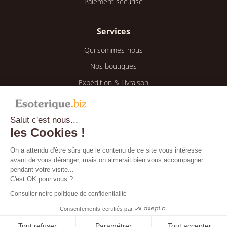
Paiement sécurisé
Services
Qui sommes-nous
Nos boutiques
Expédition & Livraison
Retour & Remboursement
Salut c'est nous...
Espace client
les Cookies !
Mon compte
On a attendu d'être sûrs que le contenu de ce site vous intéresse
avant de vous déranger, mais on aimerait bien vous accompagner
Mes informations
pendant votre visite...
Mes commandes
C'est OK pour vous ?
Consulter notre politique de confidentialité
Blog
Consentements certifiés par
Tout refuser
Paramétrer
Tout accepter
Bientôt disponible !