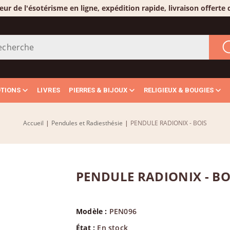
eur de l'ésotérisme en ligne, expédition rapide, livraison offerte
OTIONS
LIVRES
PIERRES & BIJOUX
RELIGIEUX & BOUGIES
Accueil
|
Pendules et Radiesthésie
|
PENDULE RADIONIX - BOIS
PENDULE RADIONIX - BO
Modèle :
PEN096
État :
En stock