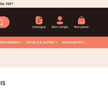
 dès 70€*
Catalogue
Mon compte
Mon panier
RADIONIQUE
RITUELS & AUTRES
NOUVEAUTÉS
IS