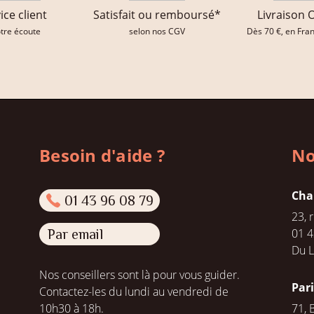
ice client
Satisfait ou remboursé*
Livraison 
otre écoute
selon nos CGV
Dès 70 €, en Fra
Besoin d'aide ?
No
Cha
01 43 96 08 79
23, 
01 4
Par email
Du L
Nos conseillers sont là pour vous guider.
Par
Contactez-les du lundi au vendredi de
10h30 à 18h.
71, 