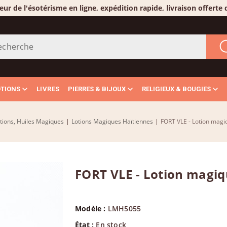
eur de l'ésotérisme en ligne, expédition rapide, livraison offerte
OTIONS
LIVRES
PIERRES & BIJOUX
RELIGIEUX & BOUGIES
tions, Huiles Magiques
|
Lotions Magiques Haïtiennes
|
FORT VLE - Lotion magi
FORT VLE - Lotion magiq
Modèle :
LMH5055
État :
En stock