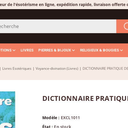
eur de l'ésotérisme en ligne, expédition rapide, livraison offerte
OTIONS
LIVRES
PIERRES & BIJOUX
RELIGIEUX & BOUGIES
|
Livres Esotériques
|
Voyance-divination (Livres)
|
DICTIONNAIRE PRATIQUE D
DICTIONNAIRE PRATIQUE
Modèle :
EXCL1011
État :
En stock