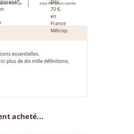
rance Métrop.
sous 48h jours ouvrés
ions essentielles.
i plus de dix mille définitions,
ent acheté...