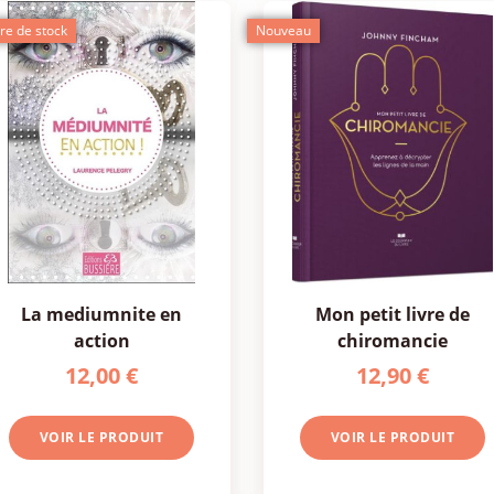
re de stock
Nouveau
la mediumnite en
mon petit livre de
action
chiromancie
12,00 €
12,90 €
VOIR LE PRODUIT
VOIR LE PRODUIT