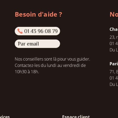
Besoin d'aide ?
No
Cha
01 43 96 08 79
23, 
01 4
Par email
Du L
Nos conseillers sont là pour vous guider.
Par
Contactez-les du lundi au vendredi de
10h30 à 18h.
71, 
01 4
Du 
vices
Espace client