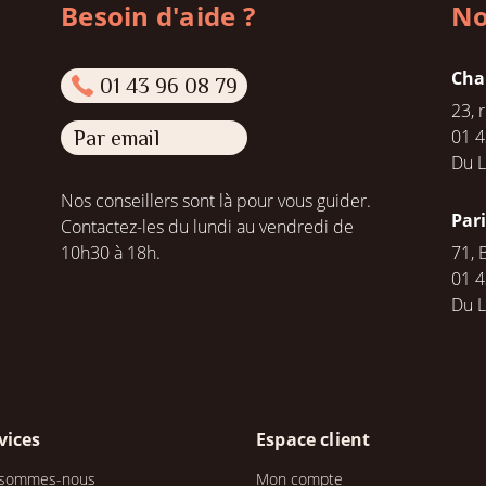
Besoin d'aide ?
No
Cha
01 43 96 08 79
23, 
01 4
Par email
Du L
Nos conseillers sont là pour vous guider.
Par
Contactez-les du lundi au vendredi de
10h30 à 18h.
71, 
01 4
Du 
vices
Espace client
 sommes-nous
Mon compte