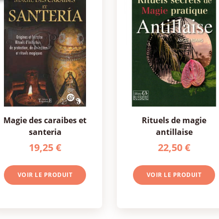
magie des caraibes et
rituels de magie
santeria
antillaise
19,25 €
22,50 €
VOIR LE PRODUIT
VOIR LE PRODUIT