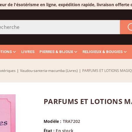
eur de l'ésotérisme en ligne, expédition rapide, livraison offerte
OTIONS
LIVRES
PIERRES & BIJOUX
RELIGIEUX & BOUGIES
sotériques
|
Vaudou-santeria-macumba (Livres)
|
PARFUMS ET LOTIONS MAGIQ
PARFUMS ET LOTIONS M
Modèle :
TRA7202
État :
En stock