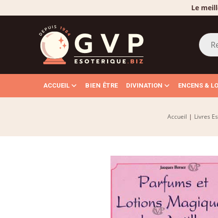
Le meill
ACCUEIL
BIEN ÊTRE
DIVINATION
ENCENS & L
Accueil
|
Livres E