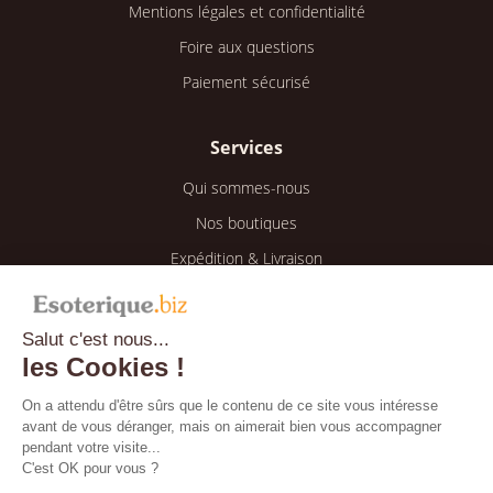
Mentions légales et confidentialité
Foire aux questions
Paiement sécurisé
Services
Qui sommes-nous
Nos boutiques
Expédition & Livraison
Retour & Remboursement
Salut c'est nous...
Espace client
les Cookies !
Mon compte
On a attendu d'être sûrs que le contenu de ce site vous intéresse
avant de vous déranger, mais on aimerait bien vous accompagner
Mes informations
pendant votre visite...
Mes commandes
C'est OK pour vous ?