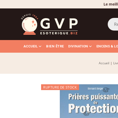
Le meill
ACCUEIL
BIEN ÊTRE
DIVINATION
ENCENS & L
Accueil
|
Liv
RUPTURE DE STOCK