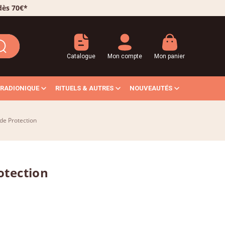
 dès 70€*
Catalogue
Mon compte
Mon panier
RADIONIQUE
RITUELS & AUTRES
NOUVEAUTÉS
de Protection
otection