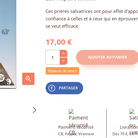
Ces prières salvatrices ont pour effet d'app
confiance à celles et à ceux qui en éprouven
se veut efficace.
17,00 €
AJOUTER AU PANIER
Rupture de stock
PARTAGER
Paiment sécurisé
Livraison
CB, Paypal, Virement
Dès 70 €, en F