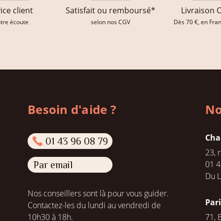
ice client
Satisfait ou remboursé*
Livraison 
otre écoute
selon nos CGV
Dès 70 €, en Fra
Besoin d'aide ?
No
Cha
01 43 96 08 79
23, 
01 4
Par email
Du L
Nos conseillers sont là pour vous guider.
Par
Contactez-les du lundi au vendredi de
10h30 à 18h.
71, 