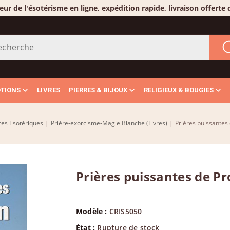
eur de l'ésotérisme en ligne, expédition rapide, livraison offerte
OTIONS
LIVRES
PIERRES & BIJOUX
RELIGIEUX & BOUGIES
res Esotériques
|
Prière-exorcisme-Magie Blanche (Livres)
|
Prières puissantes 
Prières puissantes de Pr
Modèle :
CRIS5050
État :
Rupture de stock