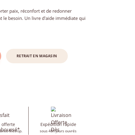
orter paix, réconfort et de redonner
t le besoin. Un livre d'aide immédiate qui
RETRAIT EN MAGASIN
 offerte
Expédition rapide
rance Métrop.
sous 48h jours ouvrés