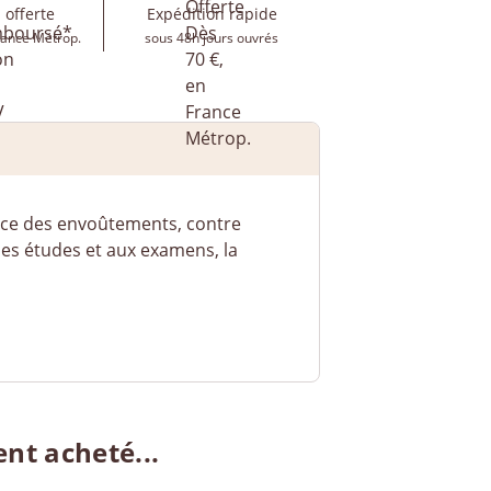
 offerte
Expédition rapide
rance Métrop.
sous 48h jours ouvrés
rance des envoûtements, contre
s les études et aux examens, la
ent acheté...