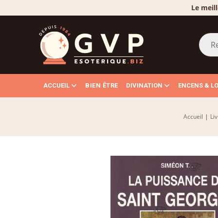
Le meill
ACCUEIL
BIEN ÊTRE
DIVINATION
ENCENS & L
Accueil
|
Li