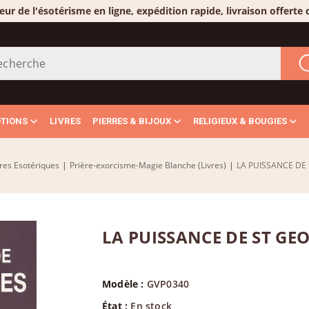
eur de l'ésotérisme en ligne, expédition rapide, livraison offerte
OTIONS
LIVRES
PIERRES & BIJOUX
RELIGIEUX & BOUGIES
vres Esotériques
|
Prière-exorcisme-Magie Blanche (Livres)
|
LA PUISSANCE DE
LA PUISSANCE DE ST GE
Modèle :
GVP0340
État :
En stock