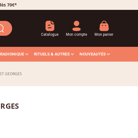
 dès 70€*
Catalogue
Mon compte
Mon panier
RADIONIQUE
RITUELS & AUTRES
NOUVEAUTÉS
 ST GEORGES
ORGES