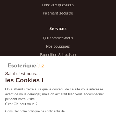
Foire aux questions
Paiement sécurisé
Services
Qui sommes-nous
Nos boutiques
Expédition & Livraison
Retour & Remboursement
Salut c'est nous...
Espace client
les Cookies !
Mon compte
On a attendu d'être sûrs que le contenu de ce site vous intéresse
avant de vous déranger, mais on aimerait bien vous accompagner
Mes informations
pendant votre visite...
Mes commandes
C'est OK pour vous ?
Consulter notre politique de confidentialité