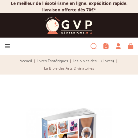
Le meilleur de l'ésotérisme en ligne, expédition rapide,
livraison offerte dès 70€*
Accueil
|
Livres Esotériques
|
Les bibles des ... (Livres)
|
La Bible des Arts Divinatoires