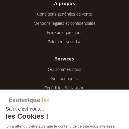
À propos
Conditions générales de vente
Mentions légales et confidentialité
Foire aux questions
Paiement sécurisé
Services
Qui sommes-nous
Nos boutiques
Expédition & Livraison
Retour & Remboursement
Salut c'est nous...
Espace client
les Cookies !
Mon compte
On a attendu d'être sûrs que le contenu de ce site vous intéresse