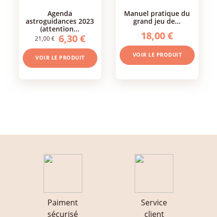
agenda
manuel pratique du
astroguidances 2023
grand jeu de...
(attention...
18,00 €
6,30 €
21,00 €
VOIR LE PRODUIT
VOIR LE PRODUIT
Paiment
Service
sécurisé
client