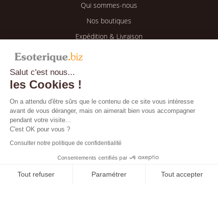
Qui sommes-nous
Nos boutiques
Expédition & Livraison
Retour & Remboursement
Salut c'est nous...
Espace client
les Cookies !
Mon compte
On a attendu d'être sûrs que le contenu de ce site vous intéresse
avant de vous déranger, mais on aimerait bien vous accompagner
Mes informations
pendant votre visite...
Mes commandes
C'est OK pour vous ?
Consulter notre politique de confidentialité
Blog
Consentements certifiés par
Tout refuser
Paramétrer
Tout accepter
Bientôt disponible !
Axeptio consent
Plateforme de Gestion du Consentement : Personnalisez vos O
Notre plateforme vous permet d'adapter et de gérer vos paramètr