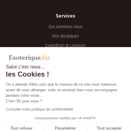
Services
Qui sommes-nous
Nos boutiques
Expédition & Livraison
Retour & Remboursement
Salut c'est nous...
Espace client
les Cookies !
Mon compte
On a attendu d'être sûrs que le contenu de ce site vous intéresse
avant de vous déranger, mais on aimerait bien vous accompagner
Mes informations
pendant votre visite...
Mes commandes
C'est OK pour vous ?
Consulter notre politique de confidentialité
Blog
Consentements certifiés par
Tout refuser
Paramétrer
Tout accepter
Bientôt disponible !