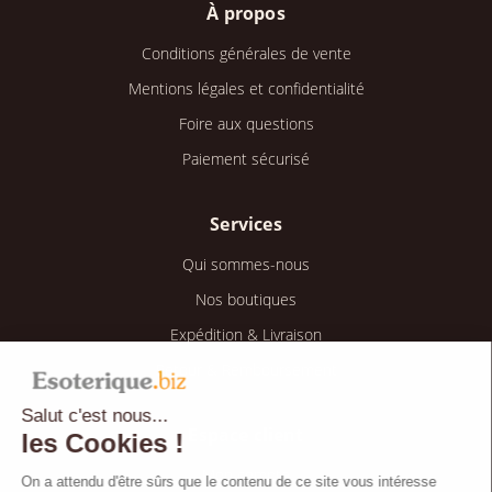
À propos
Conditions générales de vente
Mentions légales et confidentialité
Foire aux questions
Paiement sécurisé
Services
Qui sommes-nous
Nos boutiques
Expédition & Livraison
Retour & Remboursement
Salut c'est nous...
Espace client
les Cookies !
Mon compte
On a attendu d'être sûrs que le contenu de ce site vous intéresse