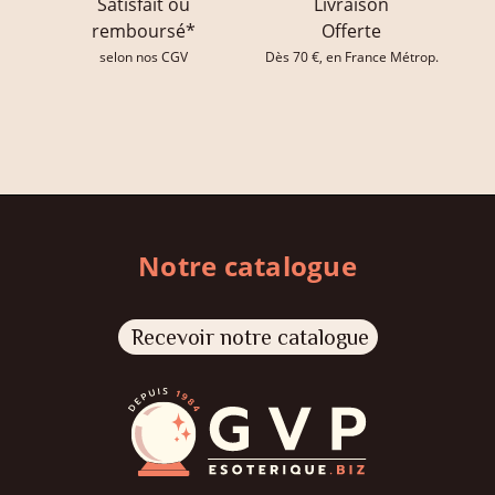
Satisfait ou
Livraison
remboursé*
Offerte
selon nos CGV
Dès 70 €, en France Métrop.
Notre catalogue
Recevoir notre catalogue