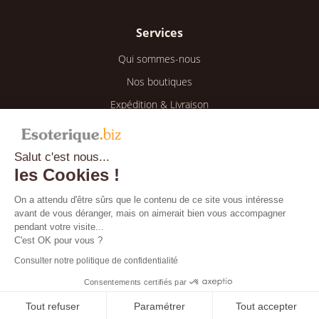
Services
Qui sommes-nous
Nos boutiques
Expédition & Livraison
Retour & Remboursement
Salut c'est nous...
Espace client
les Cookies !
Mon compte
On a attendu d'être sûrs que le contenu de ce site vous intéresse
avant de vous déranger, mais on aimerait bien vous accompagner
Mes informations
pendant votre visite...
Mes commandes
C'est OK pour vous ?
Consulter notre politique de confidentialité
Blog
Consentements certifiés par
Tout refuser
Paramétrer
Tout accepter
Bientôt disponible !