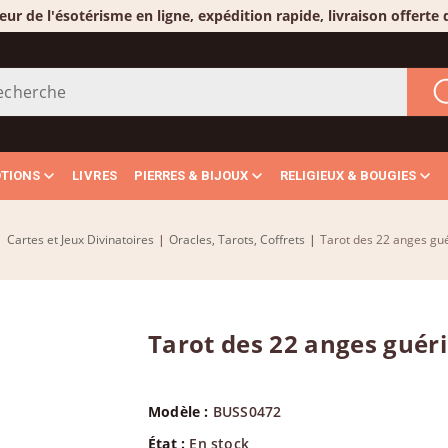
eur de l'ésotérisme en ligne, expédition rapide, livraison offerte
OTIONS
LIVRES
PIERRES & BIJOUX
RELIGIEUX & BOUGIES
|
Cartes et Jeux Divinatoires
|
Oracles, Tarots, Coffrets
|
Tarot des 22 anges gu
Tarot des 22 anges guér
Modèle :
BUSS0472
État :
En stock