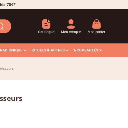
 dès 70€*
Catalogue
Mon compte
Mon panier
RADIONIQUE
RITUELS & AUTRES
NOUVEAUTÉS
érisseurs
isseurs