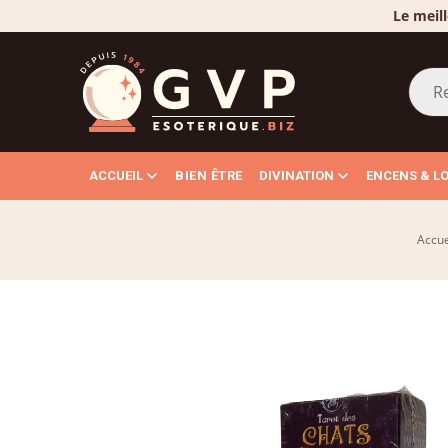
Le meill
ACCUEIL
BIEN ÊTRE
DIVINATION
ENCENS & L
Accue