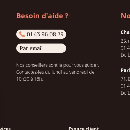
Besoin d'aide ?
No
Cha
01 43 96 08 79
23, 
01 4
Par email
Du L
Nos conseillers sont là pour vous guider.
Par
Contactez-les du lundi au vendredi de
10h30 à 18h.
71, 
01 4
Du 
vices
Espace client