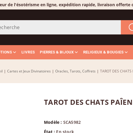
eur de l'ésotérisme en ligne, expédition rapide, livraison offerte
OTIONS
LIVRES
PIERRES & BIJOUX
RELIGIEUX & BOUGIES
il
|
Cartes et Jeux Divinatoires
|
Oracles, Tarots, Coffrets
|
TAROT DES CHATS 
TAROT DES CHATS PAÎEN
Modèle :
SCA5982
État :
En stock