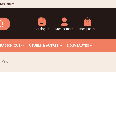
 dès 70€*
Catalogue
Mon compte
Mon panier
RADIONIQUE
RITUELS & AUTRES
NOUVEAUTÉS
PAÎEN