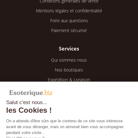
Conditions générales de vente
Mentions légales et confidentialité
Foire aux questions
Paiement sécurisé
Services
Qui sommes-nous
Nos boutiques
Expédition & Livraison
Retour & Remboursement
Salut c'est nous...
Espace client
les Cookies !
Mon compte
On a attendu d'être sûrs que le contenu de ce site vous intéresse
avant de vous déranger, mais on aimerait bien vous accompagner
Mes informations
pendant votre visite...