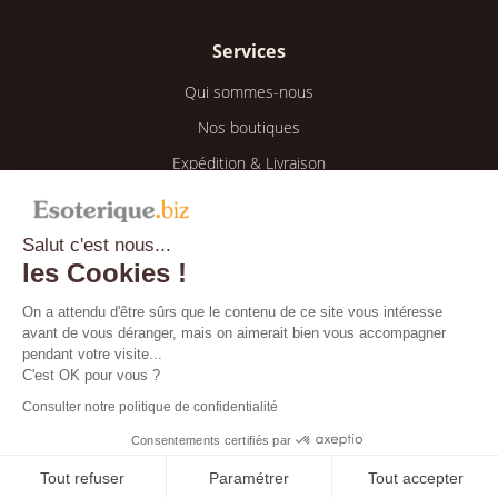
Services
Qui sommes-nous
Nos boutiques
Expédition & Livraison
Retour & Remboursement
Salut c'est nous...
Espace client
les Cookies !
Mon compte
On a attendu d'être sûrs que le contenu de ce site vous intéresse
avant de vous déranger, mais on aimerait bien vous accompagner
Mes informations
pendant votre visite...
Mes commandes
C'est OK pour vous ?
Consulter notre politique de confidentialité
Blog
Consentements certifiés par
Tout refuser
Paramétrer
Tout accepter
Bientôt disponible !