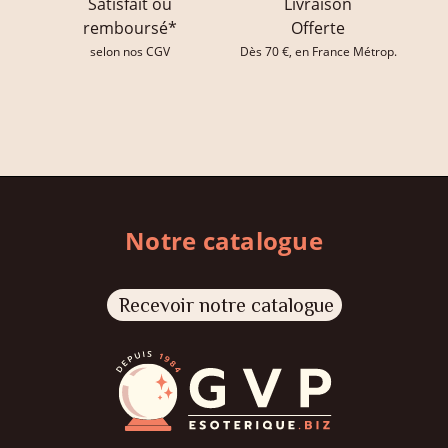
Satisfait ou
Livraison
remboursé*
Offerte
selon nos CGV
Dès 70 €, en France Métrop.
Notre catalogue
Recevoir notre catalogue