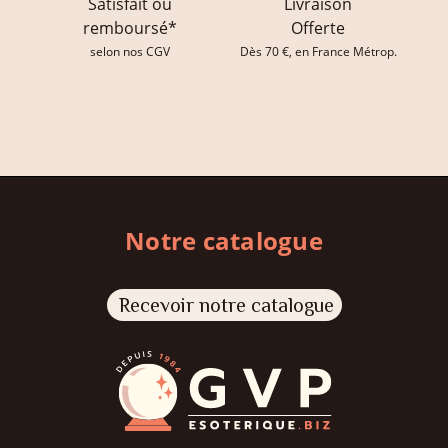
Satisfait ou
Livraison
remboursé*
Offerte
selon nos CGV
Dès 70 €, en France Métrop.
Notre catalogue
Recevoir notre catalogue