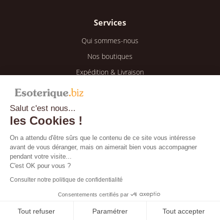
Services
Qui sommes-nous
Nos boutiques
Expédition & Livraison
Retour & Remboursement
Salut c'est nous...
Espace client
les Cookies !
Mon compte
On a attendu d'être sûrs que le contenu de ce site vous intéresse
avant de vous déranger, mais on aimerait bien vous accompagner
Mes informations
pendant votre visite...
Mes commandes
C'est OK pour vous ?
Consulter notre politique de confidentialité
Blog
Consentements certifiés par
Tout refuser
Paramétrer
Tout accepter
Bientôt disponible !