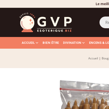
Le meill
ACCUEIL
BIEN ÊTRE
DIVINATION
ENCENS & L
Accueil
|
Bougi