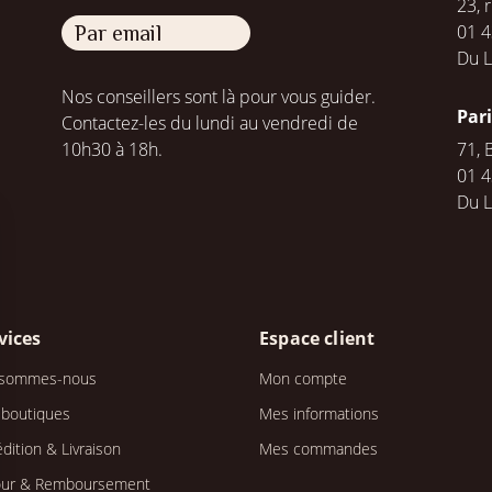
23, 
01 4
Par email
Du L
Nos conseillers sont là pour vous guider.
Par
Contactez-les du lundi au vendredi de
10h30 à 18h.
71, 
01 4
Du 
vices
Espace client
 sommes-nous
Mon compte
 boutiques
Mes informations
dition & Livraison
Mes commandes
our & Remboursement