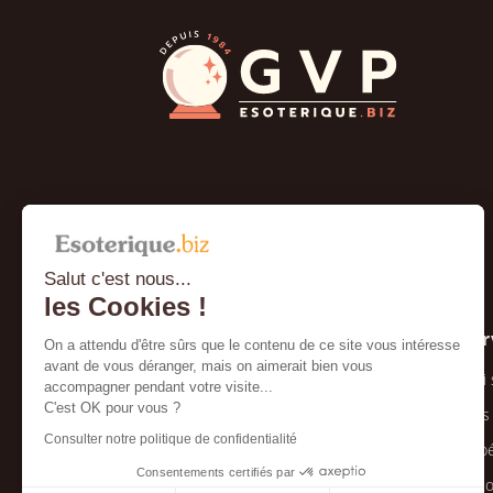
Salut c'est nous...
les Cookies !
À propos
Ser
On a attendu d'être sûrs que le contenu de ce site vous intéresse
avant de vous déranger, mais on aimerait bien vous
Conditions générales de vente
Qui
accompagner pendant votre visite...
C'est OK pour vous ?
Mentions légales et confidentialité
Nos
Consulter notre politique de confidentialité
Foire aux questions
Expé
Consentements certifiés par
Paiement sécurisé
Ret