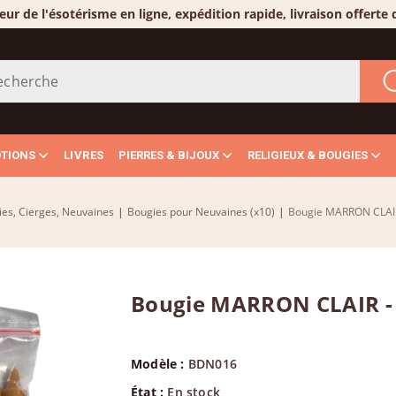
eur de l'ésotérisme en ligne, expédition rapide, livraison offerte
OTIONS
LIVRES
PIERRES & BIJOUX
RELIGIEUX & BOUGIES
es, Cierges, Neuvaines
|
Bougies pour Neuvaines (x10)
|
Bougie MARRON CLAIR 
Bougie MARRON CLAIR - 
Modèle :
BDN016
État :
En stock