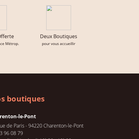
Offerte
Deux Boutiques
nce Métrop.
pour vous accueillir
s boutiques
renton-le-Pont
rue de Paris - 94220 Charenton-le-Pont
3 96 08 79