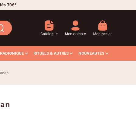
 dès 70€*
Catalogue
Mon compte
Mon panier
RADIONIQUE
RITUELS & AUTRES
NOUVEAUTÉS
isman
man