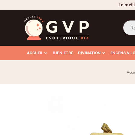
Le meill
ACCUEIL
BIEN ÊTRE
DIVINATION
ENCENS & L
Accu