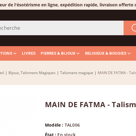
eur de l'ésotérisme en ligne, expédition rapide, livraison offerte
OTIONS
LIVRES
PIERRES & BIJOUX
RELIGIEUX & BOUGIES
eil
|
Bijoux, Talismans Magiques
|
Talismans magique
|
MAIN DE FATMA - Tal
MAIN DE FATMA - Talis
Modèle :
TAL006
État :
En stock