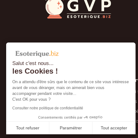
Salut c'est nous...
les Cookies !
À propos
Ser
On a attendu d'être sûrs que le contenu de ce site vous intéresse
avant de vous déranger, mais on aimerait bien vous
Conditions générales de vente
Qui
accompagner pendant votre visite...
C'est OK pour vous ?
Mentions légales et confidentialité
Nos
Consulter notre politique de confidentialité
Foire aux questions
Expé
Consentements certifiés par
Paiement sécurisé
Ret
Tout refuser
Paramétrer
Tout accepter
Axeptio consent
Plateforme de Gestion du Consentement : Personnalisez vo