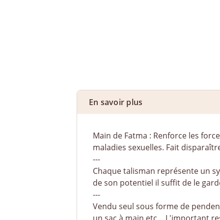
En savoir plus
Main de Fatma : Renforce les forces v
maladies sexuelles. Fait disparaît
---
Chaque talisman représente un sy
de son potentiel il suffit de le gar
---
Vendu seul sous forme de pendenti
un sac à main etc… L'important res