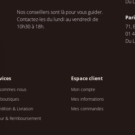
Du L
Nos conseillers sont là pour vous guider.
Par
Contactez-les du lundi au vendredi de
10h30 à 18h.
71, 
01 4
Du 
vices
Espace client
 sommes-nous
Mon compte
 boutiques
Mes informations
dition & Livraison
Mes commandes
our & Remboursement
s Options