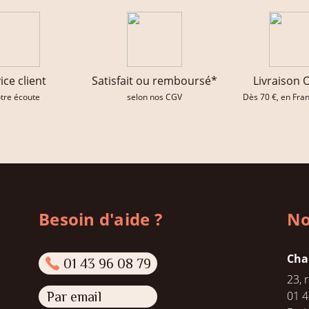
ice client
Satisfait ou remboursé*
Livraison 
otre écoute
selon nos CGV
Dès 70 €, en Fra
Besoin d'aide ?
No
Cha
01 43 96 08 79
23, 
01 4
Par email